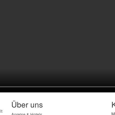
Über uns
lt
M
Anreise & Hotels